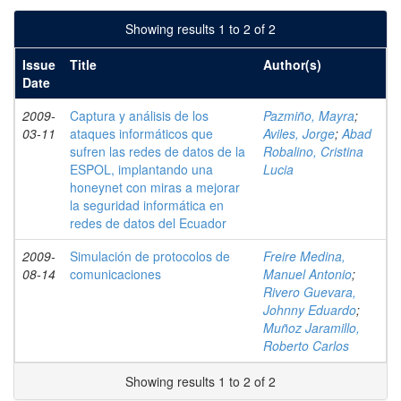
Showing results 1 to 2 of 2
Issue
Title
Author(s)
Date
2009-
Captura y análisis de los
Pazmiño, Mayra
;
03-11
ataques informáticos que
Aviles, Jorge
;
Abad
sufren las redes de datos de la
Robalino, Cristina
ESPOL, implantando una
Lucia
honeynet con miras a mejorar
la seguridad informática en
redes de datos del Ecuador
2009-
Simulación de protocolos de
Freire Medina,
08-14
comunicaciones
Manuel Antonio
;
Rivero Guevara,
Johnny Eduardo
;
Muñoz Jaramillo,
Roberto Carlos
Showing results 1 to 2 of 2