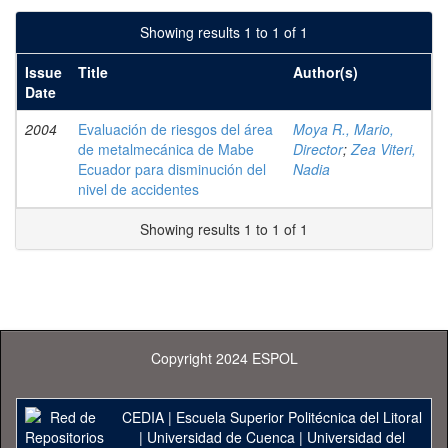
Showing results 1 to 1 of 1
Issue
Title
Author(s)
Date
2004
Evaluación de riesgos del área
Moya R., Mario,
de metalmecánica de Mabe
Director
;
Zea Viteri,
Ecuador para disminución del
Nadia
nivel de accidentes
Showing results 1 to 1 of 1
Copyright 2024 ESPOL
CEDIA
|
Escuela Superior Politécnica del Litoral
|
Universidad de Cuenca
|
Universidad del