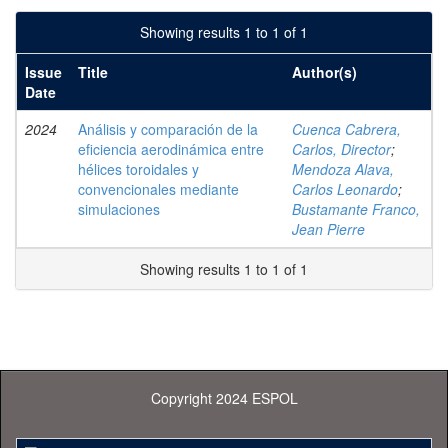
Showing results 1 to 1 of 1
Issue
Title
Author(s)
Date
2024
Análisis y comparación de la
Cuenca Cabrera,
eficiencia aerodinámica entre
Carlos, Director
;
hélices toroidales y
Mendoza Alava,
convencionales mediante
Carlos Leonardo
;
simulaciones
Bustamante Franco,
Jean Pierre
Showing results 1 to 1 of 1
Copyright 2024 ESPOL