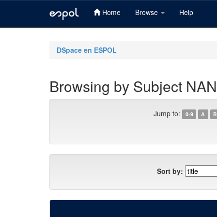
Home
Browse
Help
Skip
navigation
DSpace en ESPOL
Browsing by Subject NA
Jump to:
0-9
A
B
Sort by: