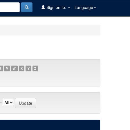
Sign on to:
Language
U
V
W
X
Y
Z
: