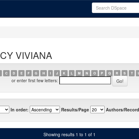
NCY VIVIANA
C
D
E
F
G
H
I
J
K
L
M
N
O
P
Q
R
S
T
or enter first few letters:
In order:
Results/Page
Authors/Record
Showing results 1 to 1 of 1