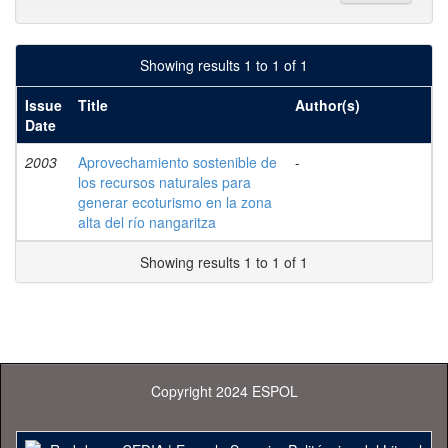
Showing results 1 to 1 of 1
Issue
Title
Author(s)
Date
2003
Aprovechamiento sostenible de
-
los recursos naturales para
generar ecoturismo en la zona
alta del río nangaritza
Showing results 1 to 1 of 1
Copyright 2024 ESPOL