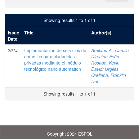
Showing results 1 to 1 of 1
Issue
Title
Author(s)
Date
2014
Implementación de servicios de
Arellano A., Camilo,
domótica para ciudadelas
Director
;
Peña
privadas mediante el módulo
Rosado, Kevin
tecnológico nano automation
David
;
Urgilés
Orellana, Franklin
Iván
Showing results 1 to 1 of 1
Copyright 2024 ESPOL