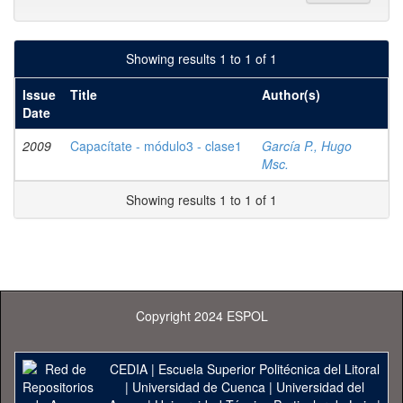
Showing results 1 to 1 of 1
Issue
Title
Author(s)
Date
2009
Capacítate - módulo3 - clase1
García P., Hugo
Msc.
Showing results 1 to 1 of 1
Copyright 2024 ESPOL
CEDIA
|
Escuela Superior Politécnica del Litoral
|
Universidad de Cuenca
|
Universidad del