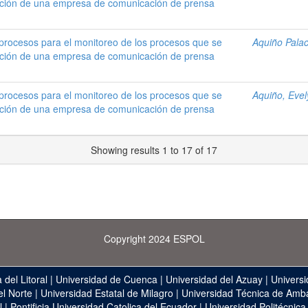
bución de una empresa de comunicación de prensa
r procesos para el monitoreo de los procesos que se
Aquiño Palac
bución de una empresa de comunicación de prensa
r procesos para el monitoreo de los procesos que se
Aquiño, Evel
bución de una empresa de comunicación de prensa
Showing results 1 to 17 of 17
Copyright 2024 ESPOL
 del Litoral
|
Universidad de Cuenca
|
Universidad del Azuay
|
Universi
el Norte
|
Universidad Estatal de Milagro
|
Universidad Técnica de Amb
l
|
Pontificia Universidad Catolica del Ecuador
|
Universidad Politécnica