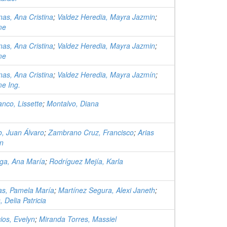
as, Ana Cristina
;
Valdez Heredia, Mayra Jazmin
;
me
as, Ana Cristina
;
Valdez Heredia, Mayra Jazmin
;
me
as, Ana Cristina
;
Valdez Heredia, Mayra Jazmín
;
e Ing.
nco, Lissette
;
Montalvo, Diana
ro, Juan Álvaro
;
Zambrano Cruz, Francisco
;
Arias
an
ga, Ana María
;
Rodríguez Mejía, Karla
as, Pamela María
;
Martínez Segura, Alexi Janeth
;
 Delia Patricia
ios, Evelyn
;
Miranda Torres, Massiel