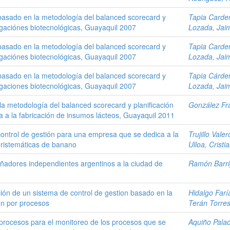
 basado en la metodología del balanced scorecard y
Tapia Carden
igaciónes biotecnológicas, Guayaquil 2007
Lozada, Jai
 basado en la metodología del balanced scorecard y
Tapia Carden
igaciónes biotecnológicas, Guayaquil 2007
Lozada, Jai
 basado en la metodología del balanced scorecard y
Tapia Cárden
igaciones biotecnológicas, Guayaquil 2007
Lozada, Jaim
a metodología del balanced scorecard y planificación
González Fra
 a la fabricación de insumos lácteos, Guayaquil 2011
ontrol de gestión para una empresa que se dedica a la
Trujillo Vale
eristemáticas de banano
Ulloa, Cristi
eñadores independientes argentinos a la ciudad de
Ramón Barri
ión de un sistema de control de gestion basado en la
Hidalgo Farí
on por procesos
Terán Torres,
r procesos para el monitoreo de los procesos que se
Aquiño Palac