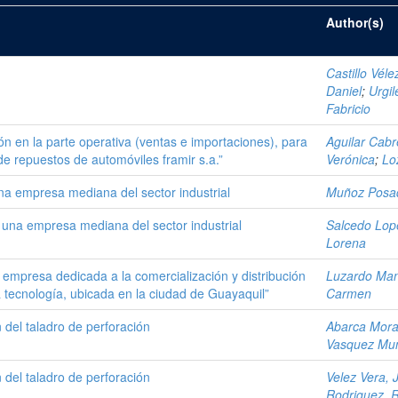
Author(s)
Castillo Véle
Daniel
;
Urgil
Fabricio
ón en la parte operativa (ventas e importaciones), para
Aguilar Cabr
e repuestos de automóviles framir s.a.”
Verónica
;
Lo
 una empresa mediana del sector industrial
Muñoz Posad
ra una empresa mediana del sector industrial
Salcedo Lope
Lorena
empresa dedicada a la comercialización y distribución
Luzardo Man
a tecnología, ubicada en la ciudad de Guayaquil”
Carmen
 del taladro de perforación
Abarca Mora
Vasquez Mu
 del taladro de perforación
Velez Vera, 
Rodriguez, R