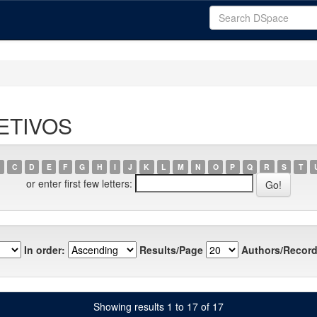
JETIVOS
C
D
E
F
G
H
I
J
K
L
M
N
O
P
Q
R
S
T
or enter first few letters:
In order:
Results/Page
Authors/Record
Showing results 1 to 17 of 17