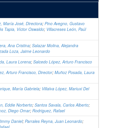
z, María José, Directora
;
Pino Avegno, Gustavo
és Tapia, Víctor Oswaldo
;
Villacreses León, Paúl
era, Ana Cristina
;
Salazar Molina, Alejandra
zada Loza, Jaime Leonardo
a, Laura Lorena
;
Salcedo López, Arturo Francisco
z, Arturo Francisco, Director
;
Muñoz Posada, Laura
rique, María Gabriela
;
Villalva López, Mariuxi Del
n, Eddie Norberto
;
Santos Savala, Carlos Alberto
;
noz, Diego Omar
;
Rodriguez, Rafael
Jimmy Daniel
;
Parrales Reyna, Juan Leonardo
;
afael