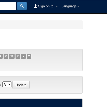
Sign on to:
Language
U
V
W
X
Y
Z
: