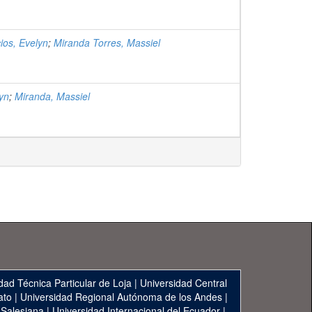
ios, Evelyn
;
Miranda Torres, Massiel
yn
;
Miranda, Massiel
dad Técnica Particular de Loja
|
Universidad Central
ato
|
Universidad Regional Autónoma de los Andes
|
 Salesiana
|
Universidad Internacional del Ecuador
|