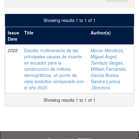
Showing results 1 to 1 of 1
Issue
Title
Author(s)
Date
2022
Estudio multivariante de las
Moran Mendoza,
principales causas de muerte
Miguel Angel
;
en ecuador para la
Tandazo Vargas,
construcción de índices
William Fernando
;
demográficos, un punto de
García Bustos,
vista evolutivo comparado con
Sandra Lorena
el año 2020.
,Directora
Showing results 1 to 1 of 1