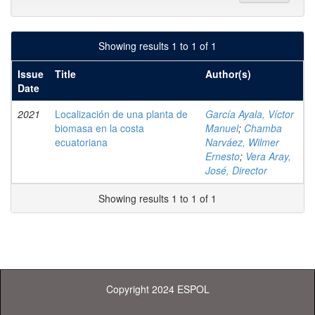
Showing results 1 to 1 of 1
Issue
Title
Author(s)
Date
2021
Localización de una planta de
García Ayala, Víctor
biomasa en la costa
Manuel
;
Chamba
ecuatoriana
Narváez, Wilmer
Ernesto
;
Vera Aray,
José, Director
Showing results 1 to 1 of 1
Copyright 2024 ESPOL