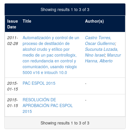
Showing results 1 to 3 of 3
Issue
Title
Author(s)
Date
2011-
Automatización y control de un
Castro Torres,
02-28
proceso de destilación de
Oscar Guillermo
;
alcohol crudo y etílico por
Sucunuta Lozada,
medio de un pac controllogix,
Nino Israel
;
Manzur
con redundancia en control y
Hanna, Alberto
comunicación, usando rslogix
5000 v16 e intouch 10.0
2015-
PAC ESPOL 2015
-
01-15
2015-
RESOLUCIÓN DE
-
01-15
APROBACIÓN PAC ESPOL
2015
Showing results 1 to 3 of 3