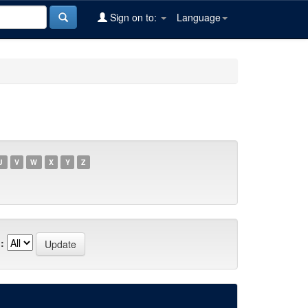
Sign on to:
Language
U
V
W
X
Y
Z
: