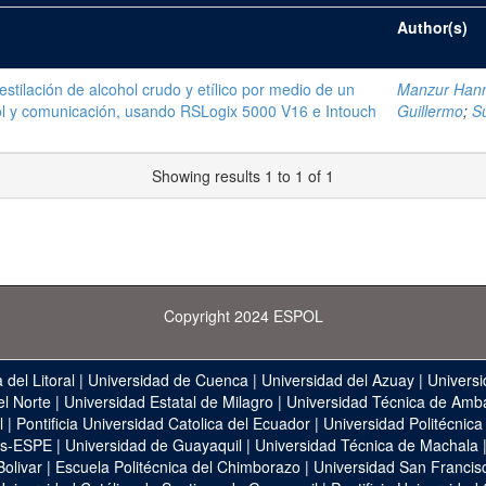
Author(s)
stilación de alcohol crudo y etílico por medio de un
Manzur Hanna
ol y comunicación, usando RSLogix 5000 V16 e Intouch
Guillermo
;
S
Showing results 1 to 1 of 1
Copyright 2024 ESPOL
 del Litoral
|
Universidad de Cuenca
|
Universidad del Azuay
|
Universi
el Norte
|
Universidad Estatal de Milagro
|
Universidad Técnica de Amb
l
|
Pontificia Universidad Catolica del Ecuador
|
Universidad Politécnica
as-ESPE
|
Universidad de Guayaquil
|
Universidad Técnica de Machala
Bolivar
|
Escuela Politécnica del Chimborazo
|
Universidad San Francis