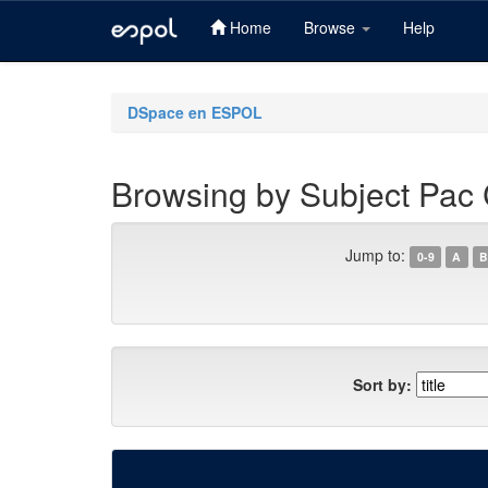
Home
Browse
Help
Skip
navigation
DSpace en ESPOL
Browsing by Subject Pac 
Jump to:
0-9
A
B
Sort by: