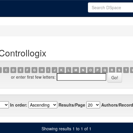
Controllogix
C
D
E
F
G
H
I
J
K
L
M
N
O
P
Q
R
S
T
or enter first few letters:
In order:
Results/Page
Authors/Record
Showing results 1 to 1 of 1