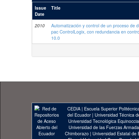
Issue
Title
Date
2010
Automatización y control de un proceso de de
pac ControlLogix, con redundancia en contr
10.0
CEDIA
|
Escuela Superior Politécnica
del Ecuador
|
Universidad Técnica d
Universidad Tecnológica Equinoccia
Universidad de las Fuerzas Armad
Chimborazo
|
Universidad Estatal de 