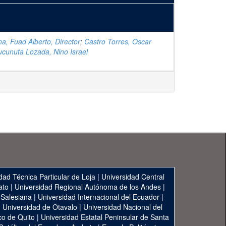
, Fuad Alberto, Director
;
Castro Torres, Oscar
ucunuta Lozada, Nino Israel
dad Técnica Particular de Loja
|
Universidad Central
ato
|
Universidad Regional Autónoma de los Andes
|
 Salesiana
|
Universidad Internacional del Ecuador
|
|
Universidad de Otavalo
|
Universidad Nacional del
co de Quito
|
Universidad Estatal Peninsular de Santa