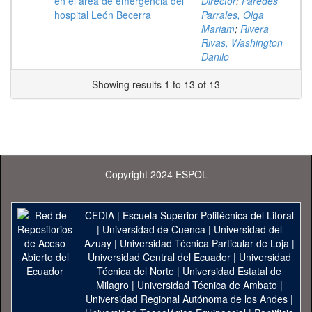
en el área de emergencia del
Director
;
Paredes
hospital León Becerra
Parrales, Olga
Mariam
;
Rivera
Rivas, Washington
Danilo
Showing results 1 to 13 of 13
Copyright 2024 ESPOL
CEDIA
|
Escuela Superior Politécnica del Litoral
|
Universidad de Cuenca
|
Universidad del
Azuay
|
Universidad Técnica Particular de Loja
|
Universidad Central del Ecuador
|
Universidad
Técnica del Norte
|
Universidad Estatal de
Milagro
|
Universidad Técnica de Ambato
|
Universidad Regional Autónoma de los Andes
|