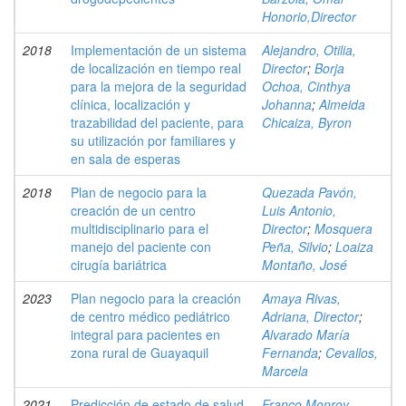
Honorio,Director
2018
Implementación de un sistema
Alejandro, Otilia,
de localización en tiempo real
Director
;
Borja
para la mejora de la seguridad
Ochoa, Cinthya
clínica, localización y
Johanna
;
Almeida
trazabilidad del paciente, para
Chicaiza, Byron
su utilización por familiares y
en sala de esperas
2018
Plan de negocio para la
Quezada Pavón,
creación de un centro
Luis Antonio,
multidisciplinario para el
Director
;
Mosquera
manejo del paciente con
Peña, Silvio
;
Loaiza
cirugía bariátrica
Montaño, José
2023
Plan negocio para la creación
Amaya Rivas,
de centro médico pediátrico
Adriana, Director
;
integral para pacientes en
Alvarado María
zona rural de Guayaquil
Fernanda
;
Cevallos,
Marcela
2021
Predicción de estado de salud
Franco Monroy,