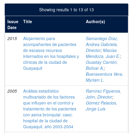
Showing results 1 to 13 of 13
Issue
Title
Author(s)
Date
2015
Alojamiento para
Samaniego Díaz,
acompañantes de pacientes
Andrea Gabriela,
de escasos recursos
Director
;
Macías
internados en los hospitales y
Mendoza, Juan E.
;
clínicas de la ciudad de
Guastay Carrión,
Guayaquil
Bolívar A.
;
Buenaventura Vera,
Myriam L.
2005
Análisis estadístico
Ramírez Figueroa,
multivariado de los factores
John, Director
;
que influyen en el control y
Gómez Palacios,
tratamiento de los pacientes
Jorge Luis
con asma bronquial. caso:
hospital de la ciudad de
Guayaquil. año 2003-2004