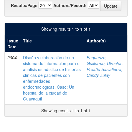
Results/Page
Authors/Record:
Showing results 1 to 1 of 1
Issue
Title
Author(s)
Date
2004
Diseño y elaboración de un
Baquerizo,
sistema de información para el
Guillermo, Director
;
análisis estadístico de historias
Proaño Salvatierra,
clínicas de pacientes con
Candy Zulay
enfermedades
endocrinológicas. Caso: Un
hospital de la ciudad de
Guayaquil
Showing results 1 to 1 of 1