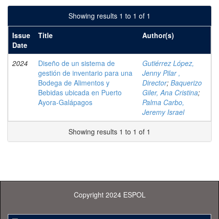
Showing results 1 to 1 of 1
Issue
Title
Author(s)
Date
2024
Diseño de un sistema de
Gutiérrez López,
gestión de inventario para una
Jenny Pilar ,
Bodega de Alimentos y
Director
;
Baquerizo
Bebidas ubicada en Puerto
Giler, Ana Cristina
;
Ayora-Galápagos
Palma Carbo,
Jeremy Israel
Showing results 1 to 1 of 1
Copyright 2024 ESPOL