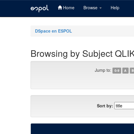
Home
Browse
Help
Skip
navigation
DSpace en ESPOL
Browsing by Subject Q
Jump to:
0-9
A
B
Sort by: