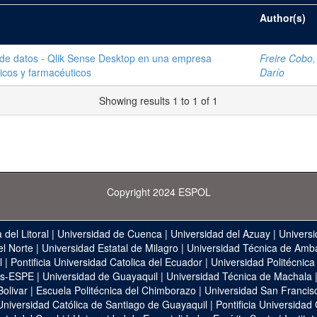
Author(s)
 de datos - Qlik Sense Desktop en una empresa
Freire Cobo,
icos y farmacéuticos
Darío
Showing results 1 to 1 of 1
Copyright 2024 ESPOL
 del Litoral
|
Universidad de Cuenca
|
Universidad del Azuay
|
Universi
el Norte
|
Universidad Estatal de Milagro
|
Universidad Técnica de Amb
l
|
Pontificia Universidad Catolica del Ecuador
|
Universidad Politécnica
as-ESPE
|
Universidad de Guayaquil
|
Universidad Técnica de Machala
Bolivar
|
Escuela Politécnica del Chimborazo
|
Universidad San Francis
Universidad Católica de Santiago de Guayaquil
|
Pontificia Universidad