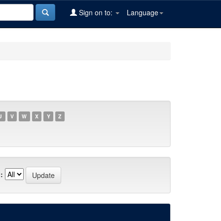
Sign on to:
Language
U
V
W
X
Y
Z
: