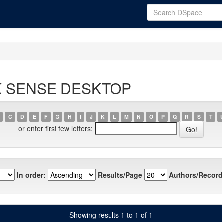
LIK SENSE DESKTOP
C
D
E
F
G
H
I
J
K
L
M
N
O
P
Q
R
S
T
or enter first few letters:
In order:
Results/Page
Authors/Record
Showing results 1 to 1 of 1