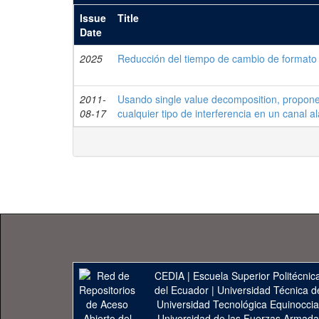
Issue
Title
Date
2025
Reducción del tiempo de cambio de formato 
2011-
Usando single value decomposition, propone
08-17
cualquier tipo de interferencia en un canal a
CEDIA
|
Escuela Superior Politécnica
del Ecuador
|
Universidad Técnica d
Universidad Tecnológica Equinoccia
Universidad de las Fuerzas Armad