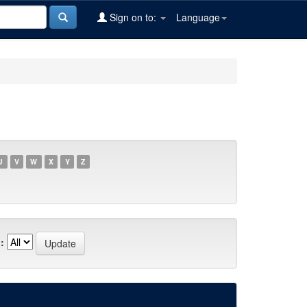
Sign on to:
Language
U
V
W
X
Y
Z
: