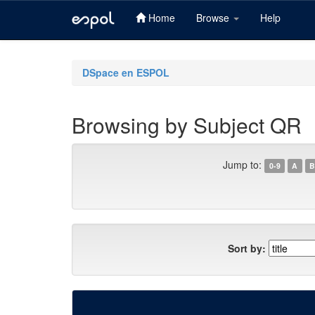
Home
Browse
Help
Skip
navigation
DSpace en ESPOL
Browsing by Subject QR
Jump to:
0-9
A
B
Sort by: