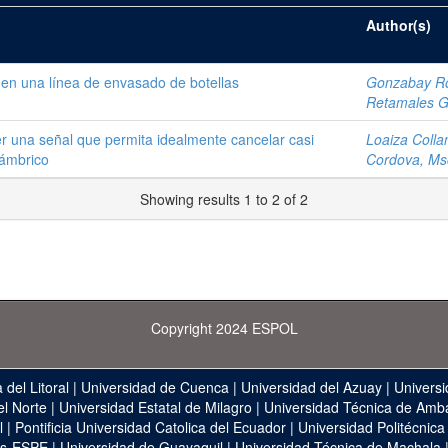
Author(s)
en una línea de envasado de botellas
Gonzabay Ro
Retamales Ga
r una señal que permita idealmente cancelar casi
Loaiza Colla
lámbrico
Cordova, Ms
Showing results 1 to 2 of 2
Copyright 2024 ESPOL
 del Litoral
|
Universidad de Cuenca
|
Universidad del Azuay
|
Universi
el Norte
|
Universidad Estatal de Milagro
|
Universidad Técnica de Amb
l
|
Pontificia Universidad Catolica del Ecuador
|
Universidad Politécnica
as-ESPE
|
Universidad de Guayaquil
|
Universidad Técnica de Machala