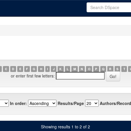
C
D
E
F
G
H
I
J
K
L
M
N
O
P
Q
R
S
T
or enter first few letters:
In order:
Results/Page
Authors/Record
Showing results 1 to 2 of 2