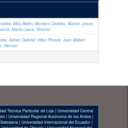
sales, Alba Belén
;
Montero Cedeño, Marlon Josue
;
rcía, María Laura, Director
ntes, Adrian Gabriel
;
Villon Pineda, Joan Mabel
;
c. Hernan
dad Técnica Particular de Loja
|
Universidad Central
ato
|
Universidad Regional Autónoma de los Andes
|
 Salesiana
|
Universidad Internacional del Ecuador
|
|
Universidad de Otavalo
|
Universidad Nacional del