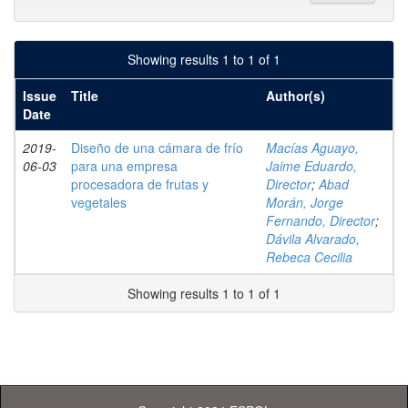
Showing results 1 to 1 of 1
Issue
Title
Author(s)
Date
2019-
Diseño de una cámara de frío
Macías Aguayo,
06-03
para una empresa
Jaime Eduardo,
procesadora de frutas y
Director
;
Abad
vegetales
Morán, Jorge
Fernando, Director
;
Dávila Alvarado,
Rebeca Cecilia
Showing results 1 to 1 of 1