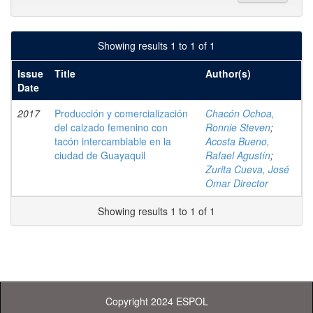
Showing results 1 to 1 of 1
Issue
Title
Author(s)
Date
2017
Producción y comercialización
Chacón Ochoa,
del calzado femenino con
Ronnie Steven
;
tacón intercambiable en la
Acosta Bueno,
ciudad de Guayaquil
Rafael Agustín
;
Zurita Cueva, José
Omar Director
Showing results 1 to 1 of 1
Copyright 2024 ESPOL