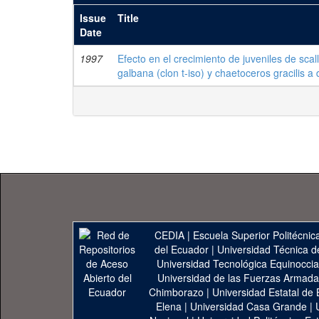
Issue
Title
Date
1997
Efecto en el crecimiento de juveniles de scal
galbana (clon t-iso) y chaetoceros gracilis a 
CEDIA
|
Escuela Superior Politécnica
del Ecuador
|
Universidad Técnica d
Universidad Tecnológica Equinoccia
Universidad de las Fuerzas Armad
Chimborazo
|
Universidad Estatal de 
Elena
|
Universidad Casa Grande
|