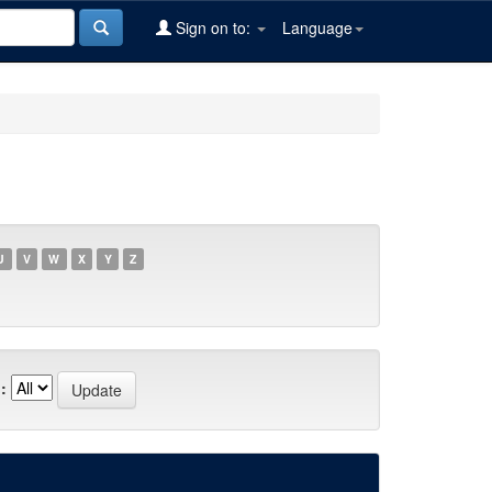
Sign on to:
Language
U
V
W
X
Y
Z
: