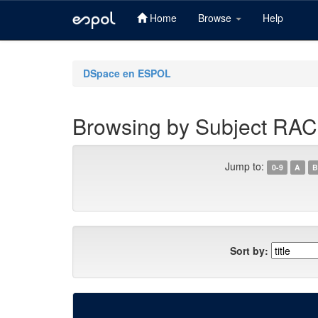
Home
Browse
Help
Skip
navigation
DSpace en ESPOL
Browsing by Subject R
Jump to:
0-9
A
B
Sort by: