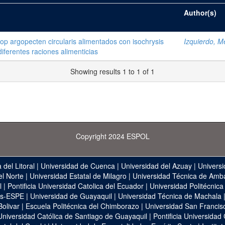
Author(s)
lop argopecten circularis alimentados con isochrysis
Izquierdo, M
diferentes raciones alimenticias
Showing results 1 to 1 of 1
Copyright 2024 ESPOL
 del Litoral
|
Universidad de Cuenca
|
Universidad del Azuay
|
Universi
el Norte
|
Universidad Estatal de Milagro
|
Universidad Técnica de Amb
l
|
Pontificia Universidad Catolica del Ecuador
|
Universidad Politécnica
as-ESPE
|
Universidad de Guayaquil
|
Universidad Técnica de Machala
Bolivar
|
Escuela Politécnica del Chimborazo
|
Universidad San Francis
Universidad Católica de Santiago de Guayaquil
|
Pontificia Universidad