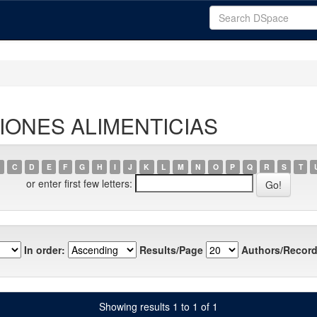
ACIONES ALIMENTICIAS
C
D
E
F
G
H
I
J
K
L
M
N
O
P
Q
R
S
T
or enter first few letters:
In order:
Results/Page
Authors/Record
Showing results 1 to 1 of 1