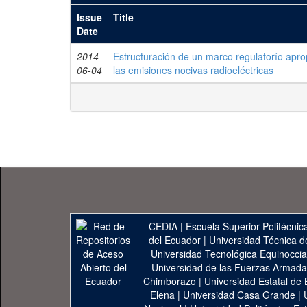
Issue
Title
Date
2014-
Estructuración de un marco regulatorío apro
06-04
las emisiones nocivas radioeléctricas
CEDIA
|
Escuela Superior Politécnica
del Ecuador
|
Universidad Técnica d
Universidad Tecnológica Equinoccia
Universidad de las Fuerzas Armad
Chimborazo
|
Universidad Estatal de 
Elena
|
Universidad Casa Grande
|