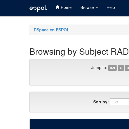
Home
Browse
Help
Skip
navigation
DSpace en ESPOL
Browsing by Subject R
Jump to:
0-9
A
B
Sort by: