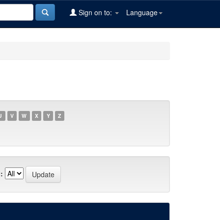
Sign on to:
Language
U
V
W
X
Y
Z
: