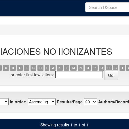
ADIACIONES NO IIONIZANTES
C
D
E
F
G
H
I
J
K
L
M
N
O
P
Q
R
S
T
or enter first few letters:
In order:
Results/Page
Authors/Record
Showing results 1 to 1 of 1