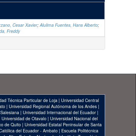
zano, Cesar Xavier
;
Alulima Fuentes, Hans Alberto
;
da, Freddy
dad Técnica Particular de Loja
|
Universidad Central
ato
|
Universidad Regional Autónoma de los Andes
|
 Salesiana
|
Universidad Internacional del Ecuador
|
|
Universidad de Otavalo
|
Universidad Nacional del
co de Quito
|
Universidad Estatal Peninsular de Santa
 Católica del Ecuador - Ambato
|
Escuela Politécnica