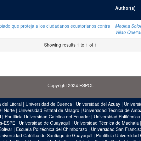
Author(s)
piado que proteja a los ciudadanos ecuatorianos contra
Medina Solor
Villao Queza
Showing results 1 to 1 of 1
Copyright 2024 ESPOL
 del Litoral
|
Universidad de Cuenca
|
Universidad del Azuay
|
Universi
el Norte
|
Universidad Estatal de Milagro
|
Universidad Técnica de Amb
l
|
Pontificia Universidad Catolica del Ecuador
|
Universidad Politécnica
as-ESPE
|
Universidad de Guayaquil
|
Universidad Técnica de Machala
Bolivar
|
Escuela Politécnica del Chimborazo
|
Universidad San Francis
Universidad Católica de Santiago de Guayaquil
|
Pontificia Universidad