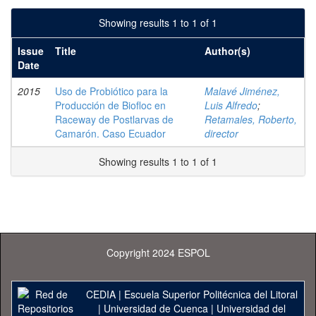
Showing results 1 to 1 of 1
Issue
Title
Author(s)
Date
2015
Uso de Probiótico para la
Malavé Jiménez,
Producción de Biofloc en
Luis Alfredo
;
Raceway de Postlarvas de
Retamales, Roberto,
Camarón. Caso Ecuador
director
Showing results 1 to 1 of 1
Copyright 2024 ESPOL
CEDIA
|
Escuela Superior Politécnica del Litoral
|
Universidad de Cuenca
|
Universidad del