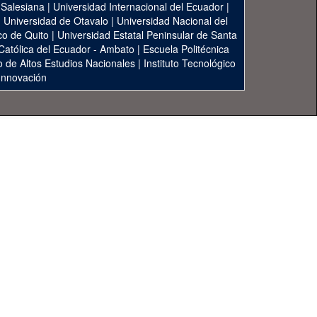
 Salesiana
|
Universidad Internacional del Ecuador
|
|
Universidad de Otavalo
|
Universidad Nacional del
co de Quito
|
Universidad Estatal Peninsular de Santa
 Católica del Ecuador - Ambato
|
Escuela Politécnica
to de Altos Estudios Nacionales
|
Instituto Tecnológico
 Innovación