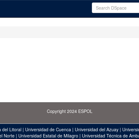
Copyright 2024 ESPOL
 del Litoral
|
Universidad de Cuenca
|
Universidad del Azuay
|
Universi
el Norte
|
Universidad Estatal de Milagro
|
Universidad Técnica de Amb