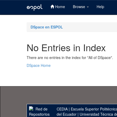
Home
Browse
Help
Skip
navigation
DSpace en ESPOL
No Entries in Index
There are no entries in the index for "All of DSpace".
DSpace Home
CEDIA
|
Escuela Superior Politécnica
del Ecuador
|
Universidad Técnica d