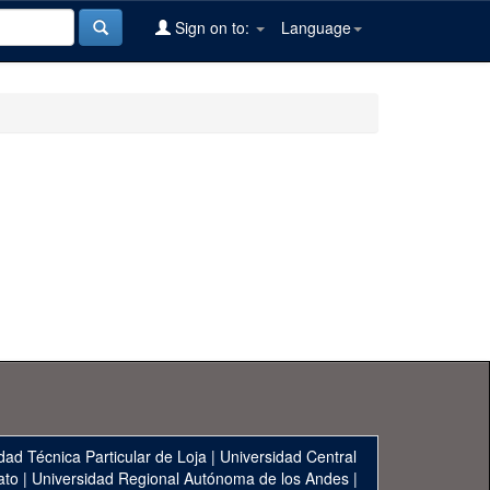
Sign on to:
Language
dad Técnica Particular de Loja
|
Universidad Central
ato
|
Universidad Regional Autónoma de los Andes
|