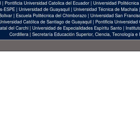
l
|
Pontificia Universidad Catolica del Ecuador
|
Universidad Politécnica
as-ESPE
|
Universidad de Guayaquil
|
Universidad Técnica de Machala
Bolivar
|
Escuela Politécnica del Chimborazo
|
Universidad San Francis
Universidad Católica de Santiago de Guayaquil
|
Pontificia Universidad
atal del Carchi
|
Universidad de Especialidades Espíritu Santo
|
Institu
Cordillera
|
Secretaría Educación Superior, Ciencia, Tecnología e