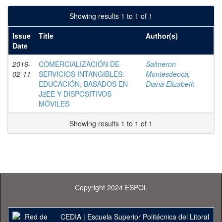
Showing results 1 to 1 of 1
Issue
Title
Author(s)
Date
2016-
COMERCIALIZACIÓN DE
Salmeron
02-11
SERVICIOS INTANGIBLES:
Montesdeoca,
EDUCACIÓN, BASADOS EN
Diana Elizabeth
J2EE Y DISPOSITIVOS
MÓVILES
Showing results 1 to 1 of 1
Copyright 2024 ESPOL
CEDIA
|
Escuela Superior Politécnica del Litoral