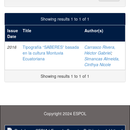
Showing results 1 to 1 of 1
Issue
Title
Author(s)
Date
2016
Tipografía “SABERES” basada
Carrasco Rivera,
en la cultura Montuvia
Héctor Gabriel
;
Ecuatoriana
Simancas Almeida,
Cinthya Nicole
Showing results 1 to 1 of 1
Copyright 2024 ESPOL