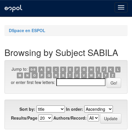
Skip
navigation
DSpace en ESPOL
Browsing by Subject SABILA
Jump to:
0-9
A
B
C
D
E
F
G
H
I
J
K
L
M
N
O
P
Q
R
S
T
U
V
W
X
Y
Z
or enter first few letters:
Sort by:
In order:
Results/Page
Authors/Record: