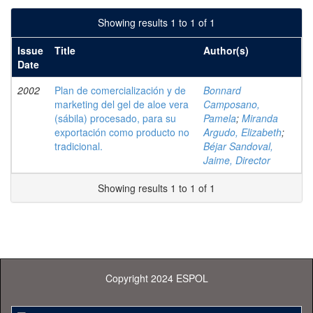
Showing results 1 to 1 of 1
Issue
Title
Author(s)
Date
2002
Plan de comercialización y de
Bonnard
marketing del gel de aloe vera
Camposano,
(sábila) procesado, para su
Pamela
;
Miranda
exportación como producto no
Argudo, Elizabeth
;
tradicional.
Béjar Sandoval,
Jaime, Director
Showing results 1 to 1 of 1
Copyright 2024 ESPOL