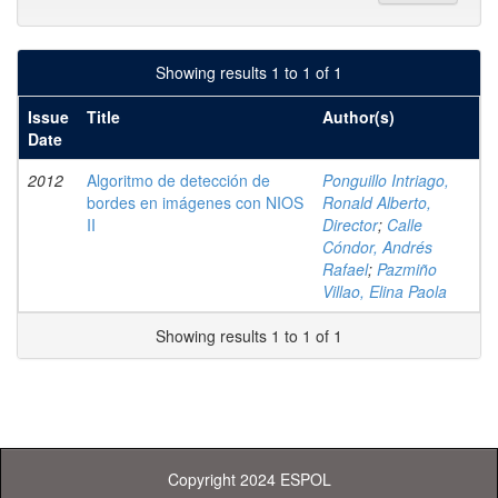
Showing results 1 to 1 of 1
Issue
Title
Author(s)
Date
2012
Algoritmo de detección de
Ponguillo Intriago,
bordes en imágenes con NIOS
Ronald Alberto,
II
Director
;
Calle
Cóndor, Andrés
Rafael
;
Pazmiño
Villao, Elina Paola
Showing results 1 to 1 of 1
Copyright 2024 ESPOL