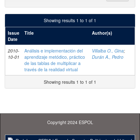
Showing results 1 to 1 of 1
Issue
Title
Author(s)
Date
2010-
Análisis e implementación del
Villalba O., Gina
;
10-01
aprendizaje metódico, práctico
Durán A., Pedro
de las tablas de multiplicar a
través de la realidad virtual
Showing results 1 to 1 of 1
Copyright 2024 ESPOL