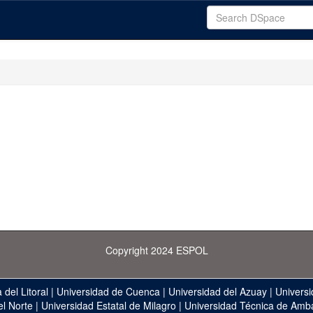
Copyright 2024 ESPOL
 del Litoral
|
Universidad de Cuenca
|
Universidad del Azuay
|
Universi
el Norte
|
Universidad Estatal de Milagro
|
Universidad Técnica de Amb