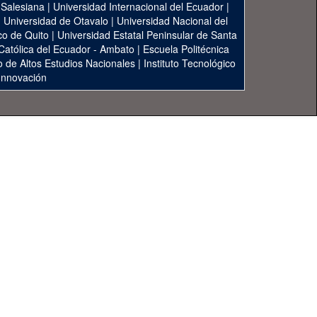
 Salesiana
|
Universidad Internacional del Ecuador
|
|
Universidad de Otavalo
|
Universidad Nacional del
co de Quito
|
Universidad Estatal Peninsular de Santa
 Católica del Ecuador - Ambato
|
Escuela Politécnica
to de Altos Estudios Nacionales
|
Instituto Tecnológico
 Innovación