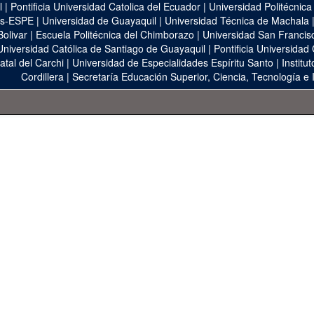
l
|
Pontificia Universidad Catolica del Ecuador
|
Universidad Politécnica
as-ESPE
|
Universidad de Guayaquil
|
Universidad Técnica de Machala
Bolivar
|
Escuela Politécnica del Chimborazo
|
Universidad San Francis
Universidad Católica de Santiago de Guayaquil
|
Pontificia Universidad
atal del Carchi
|
Universidad de Especialidades Espíritu Santo
|
Institu
Cordillera
|
Secretaría Educación Superior, Ciencia, Tecnología e