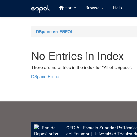
Home
Browse
Help
Skip
navigation
DSpace en ESPOL
No Entries in Index
There are no entries in the index for "All of DSpace".
DSpace Home
CEDIA
|
Escuela Superior Politécnica
del Ecuador
|
Universidad Técnica d