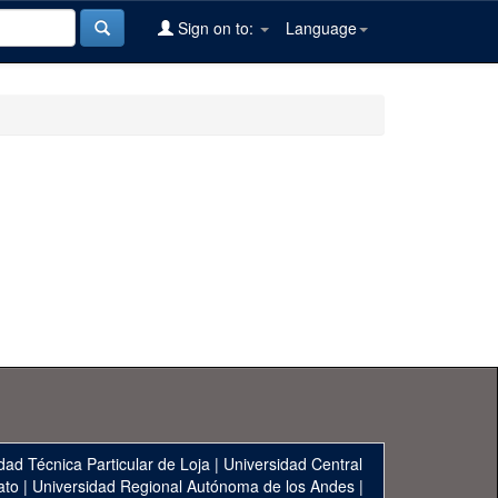
Sign on to:
Language
dad Técnica Particular de Loja
|
Universidad Central
ato
|
Universidad Regional Autónoma de los Andes
|