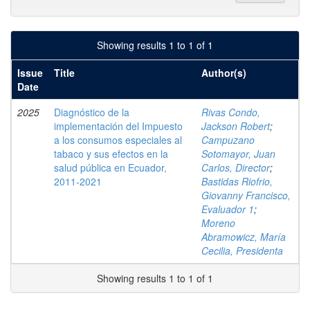
Showing results 1 to 1 of 1
Issue
Title
Author(s)
Date
2025
Diagnóstico de la
Rivas Condo,
implementación del Impuesto
Jackson Robert
;
a los consumos especiales al
Campuzano
tabaco y sus efectos en la
Sotomayor, Juan
salud pública en Ecuador,
Carlos, Director
;
2011-2021
Bastidas Riofrio,
Giovanny Francisco,
Evaluador 1
;
Moreno
Abramowicz, María
Cecilia, Presidenta
Showing results 1 to 1 of 1