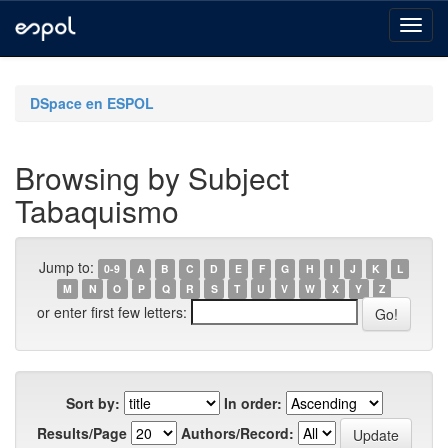
Skip
navigation
DSpace en ESPOL
Browsing by Subject
Tabaquismo
Jump to:
0-9
A
B
C
D
E
F
G
H
I
J
K
L
M
N
O
P
Q
R
S
T
U
V
W
X
Y
Z
or enter first few letters:
Sort by:
In order:
Results/Page
Authors/Record: