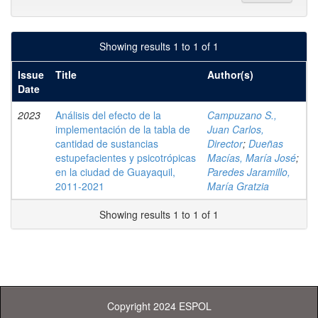
Showing results 1 to 1 of 1
Issue
Title
Author(s)
Date
2023
Análisis del efecto de la
Campuzano S.,
implementación de la tabla de
Juan Carlos,
cantidad de sustancias
Director
;
Dueñas
estupefacientes y psicotrópicas
Macías, María José
;
en la ciudad de Guayaquil,
Paredes Jaramillo,
2011-2021
María Gratzia
Showing results 1 to 1 of 1
Copyright 2024 ESPOL