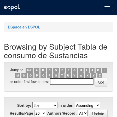
Skip
navigation
DSpace en ESPOL
Browsing by Subject Tabla de
consumo de Sustancias
Jump to:
0-9
A
B
C
D
E
F
G
H
I
J
K
L
M
N
O
P
Q
R
S
T
U
V
W
X
Y
Z
or enter first few letters:
Sort by:
In order:
Results/Page
Authors/Record: