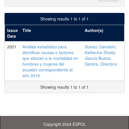
Showing results 1 to 1 of 1
Issue
Title
Author(s)
Date
2021
Análisis estadístico para
Suarez Camatón,
identificar causas o factores
Katherine Shaila
;
que afectan a la mortalidad en
García Bustos,
hombres y mujeres del
Sandra, Directora
ecuador correspondiente al
año 2019.
Showing results 1 to 1 of 1
Copyright 2024 ESPOL