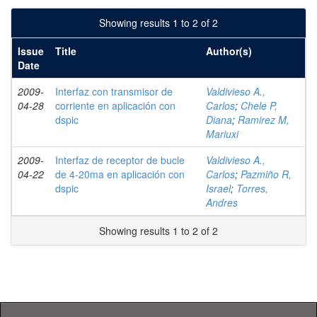
Showing results 1 to 2 of 2
Issue
Title
Author(s)
Date
2009-
Interfaz con transmisor de
Valdivieso A.,
04-28
corriente en aplicación con
Carlos
;
Chele P,
dspic
Diana
;
Ramirez M,
Mariuxi
2009-
Interfaz de receptor de bucle
Valdivieso A.,
04-22
de 4-20ma en aplicación con
Carlos
;
Pazmiño R,
dspic
Israel
;
Torres,
Andres
Showing results 1 to 2 of 2