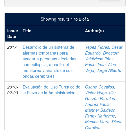
Showing results 1 to 2 of 2
Issue
Title
Author(s)
Date
2017
Desarrollo de un sistema de
Yepez Flores, Cesar
alarmas tempranas para
Eduardo, Director
;
ayudar a personas afectadas
Valdivieso Páez,
con epilepsia, a partir del
Eddie Joao
;
Alba
monitoreo y análisis de sus
Vega, Jorge Alberto
ondas cerebrales
2016-
Evaluación del Uso Turístico de
Osorio Cevallos,
02-03
la Plaza de la Administración
Víctor Hugo. dir.
;
Garzón Parrales,
Andrea Paola
;
Manner Baldeón,
Fanny Katherine
;
Medina Mera, Diana
Carolina