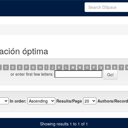
ación óptima
C
D
E
F
G
H
I
J
K
L
M
N
O
P
Q
R
S
T
or enter first few letters:
In order:
Results/Page
Authors/Record
Showing results 1 to 1 of 1