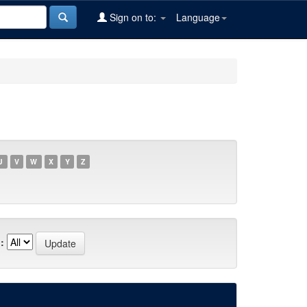
Sign on to:
Language
U
V
W
X
Y
Z
: