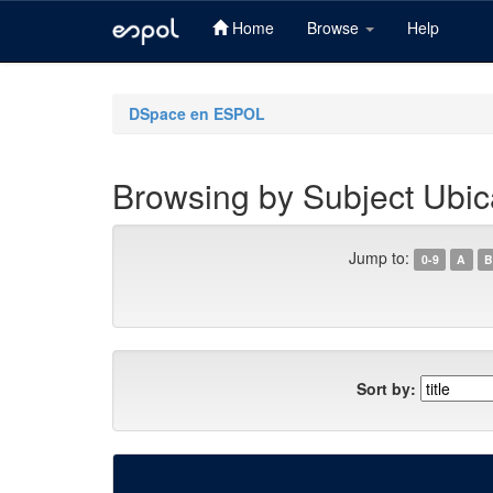
Home
Browse
Help
Skip
navigation
DSpace en ESPOL
Browsing by Subject Ubic
Jump to:
0-9
A
B
Sort by: