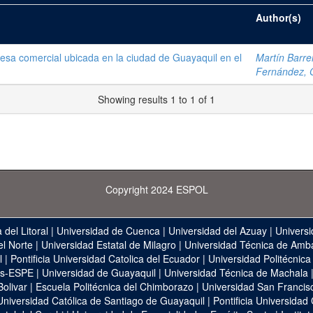
Author(s)
resa comercial ubicada en la ciudad de Guayaquil en el
Martín Barrei
Fernández,
Showing results 1 to 1 of 1
Copyright 2024 ESPOL
 del Litoral
|
Universidad de Cuenca
|
Universidad del Azuay
|
Universi
el Norte
|
Universidad Estatal de Milagro
|
Universidad Técnica de Amb
l
|
Pontificia Universidad Catolica del Ecuador
|
Universidad Politécnica
as-ESPE
|
Universidad de Guayaquil
|
Universidad Técnica de Machala
Bolivar
|
Escuela Politécnica del Chimborazo
|
Universidad San Francis
Universidad Católica de Santiago de Guayaquil
|
Pontificia Universidad