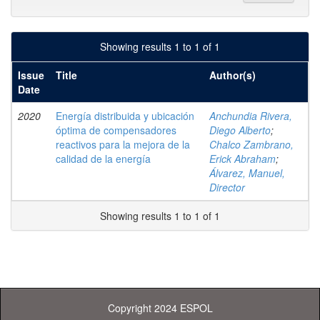
Showing results 1 to 1 of 1
Issue
Title
Author(s)
Date
2020
Energía distribuida y ubicación
Anchundia Rivera,
óptima de compensadores
Diego Alberto
;
reactivos para la mejora de la
Chalco Zambrano,
calidad de la energía
Erick Abraham
;
Álvarez, Manuel,
Director
Showing results 1 to 1 of 1
Copyright 2024 ESPOL