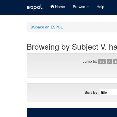
Home
Browse
Help
Skip
navigation
DSpace en ESPOL
Browsing by Subject V. ha
Jump to:
0-9
A
B
Sort by: