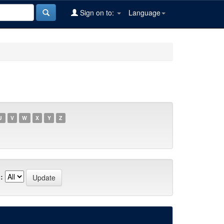
Sign on to:
Language
U
V
W
X
Y
Z
: