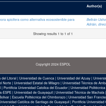
Author(s)
ora spicifera como alternativa ecosostenible para
Beltrán Usho
Adrián, direc
Showing results 1 to 1 of 1
Copyright 2024 ESPOL
 del Litoral
|
Universidad de Cuenca
|
Universidad del Azuay
|
Universi
el Norte
|
Universidad Estatal de Milagro
|
Universidad Técnica de Amb
l
|
Pontificia Universidad Catolica del Ecuador
|
Universidad Politécnica
as-ESPE
|
Universidad de Guayaquil
|
Universidad Técnica de Machala
Bolivar
|
Escuela Politécnica del Chimborazo
|
Universidad San Francis
Universidad Católica de Santiago de Guayaquil
|
Pontificia Universidad