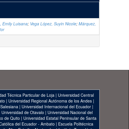
, Emily Luisana
;
Vega López, Suyin Nicole
;
Márquez,
tor
dad Técnica Particular de Loja
|
Universidad Central
ato
|
Universidad Regional Autónoma de los Andes
|
 Salesiana
|
Universidad Internacional del Ecuador
|
|
Universidad de Otavalo
|
Universidad Nacional del
co de Quito
|
Universidad Estatal Peninsular de Santa
 Católica del Ecuador - Ambato
|
Escuela Politécnica