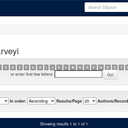
rveyi
C
D
E
F
G
H
I
J
K
L
M
N
O
P
Q
R
S
T
or enter first few letters:
In order:
Results/Page
Authors/Record
Showing results 1 to 1 of 1