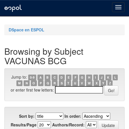
Skip
navigation
DSpace en ESPOL
Browsing by Subject
VACUNAS BCG
Jump to:
0-9
A
B
C
D
E
F
G
H
I
J
K
L
M
N
O
P
Q
R
S
T
U
V
W
X
Y
Z
or enter first few letters:
Sort by:
In order:
Results/Page
Authors/Record: