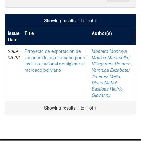
Showing results 1 to 1 of 1
Issue
Title
Author(s)
Date
2009-
Prroyecto de exportación de
Montero Montoya,
05-22
vacunas de uso humano por el
Monica Marianella
;
instituto nacional de higiene al
Villagomez Romero,
mercado boliviano
Veronica Elizabeth
;
Jimenez Mejia,
Diana Mabel
;
Bastidas Riofrio,
Giovanny
Showing results 1 to 1 of 1