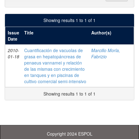
Showing results 1 to 1 of 1
Issue
Title
Author(s)
Date
2010-
Cuantificación de vacuolas de
Marcillo Morla,
01-18
grasa en hepatopáncreas de
Fabrizio
penaeus vannamei y relación
de las mismas con crecimiento
en tanques y en piscinas de
cultivo comercial semi-intensivo
Showing results 1 to 1 of 1
Copyright 2024 ESPOL