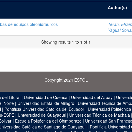
Author(s)
bas de equipos oleohidráulicos
Terán, Efraín
Yagual Soria
Showing results 1 to 1 of 1
Copyright 2024 ESPOL
 del Litoral
|
Universidad de Cuenca
|
Universidad del Azuay
|
Universi
el Norte
|
Universidad Estatal de Milagro
|
Universidad Técnica de Amb
l
|
Pontificia Universidad Catolica del Ecuador
|
Universidad Politécnica
as-ESPE
|
Universidad de Guayaquil
|
Universidad Técnica de Machala
Bolivar
|
Escuela Politécnica del Chimborazo
|
Universidad San Francis
Universidad Católica de Santiago de Guayaquil
|
Pontificia Universidad