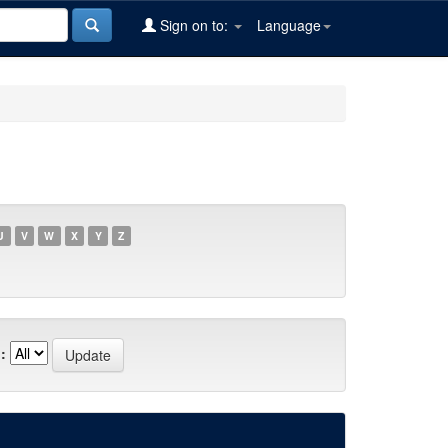
Sign on to:
Language
U
V
W
X
Y
Z
: