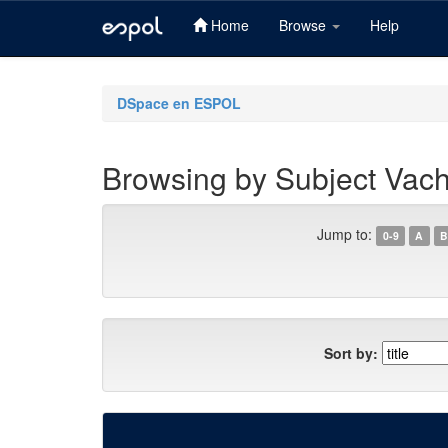
Home
Browse
Help
Skip
navigation
DSpace en ESPOL
Browsing by Subject Vac
Jump to:
0-9
A
B
Sort by: