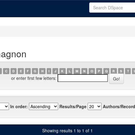
hagnon
C
D
E
F
G
H
I
J
K
L
M
N
O
P
Q
R
S
T
or enter first few letters:
In order:
Results/Page
Authors/Record
Showing results 1 to 1 of 1