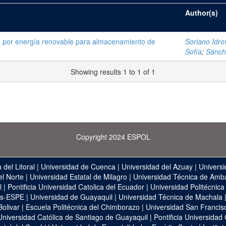
Author(s)
do por energía renovable para almacenamiento de
Soriano Idro
Sofía
;
Sánche
Showing results 1 to 1 of 1
Copyright 2024 ESPOL
 del Litoral
|
Universidad de Cuenca
|
Universidad del Azuay
|
Universi
el Norte
|
Universidad Estatal de Milagro
|
Universidad Técnica de Amb
l
|
Pontificia Universidad Catolica del Ecuador
|
Universidad Politécnica
as-ESPE
|
Universidad de Guayaquil
|
Universidad Técnica de Machala
Bolivar
|
Escuela Politécnica del Chimborazo
|
Universidad San Francis
Universidad Católica de Santiago de Guayaquil
|
Pontificia Universidad