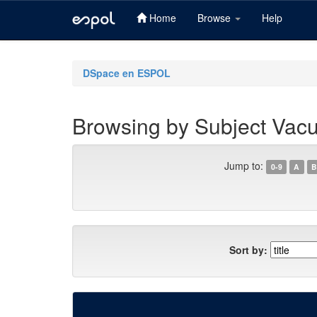
Home
Browse
Help
Skip
navigation
DSpace en ESPOL
Browsing by Subject Vac
Jump to:
0-9
A
B
Sort by: