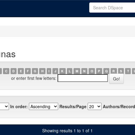
unas
C
D
E
F
G
H
I
J
K
L
M
N
O
P
Q
R
S
T
or enter first few letters:
In order:
Results/Page
Authors/Record
Showing results 1 to 1 of 1