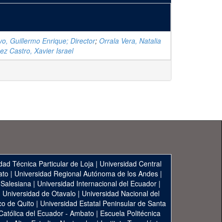
vo, Guillermo Enrique; Director
;
Orrala Vera, Natalia
z Castro, Xavier Israel
dad Técnica Particular de Loja
|
Universidad Central
ato
|
Universidad Regional Autónoma de los Andes
|
 Salesiana
|
Universidad Internacional del Ecuador
|
|
Universidad de Otavalo
|
Universidad Nacional del
co de Quito
|
Universidad Estatal Peninsular de Santa
 Católica del Ecuador - Ambato
|
Escuela Politécnica