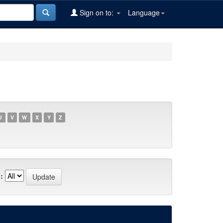
Sign on to:
Language
U
V
W
X
Y
Z
: