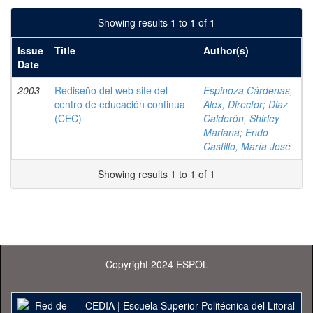
Showing results 1 to 1 of 1
Issue
Title
Author(s)
Date
2003
Rediseño del web site del
Espinoza Cárdenas,
centro de educación continua
Alex, Director
;
Diaz
(CEC)
Calderón, Shirley
Mariana
;
Endo
Castillo, María José
Showing results 1 to 1 of 1
Copyright 2024 ESPOL
CEDIA
|
Escuela Superior Politécnica del Litoral