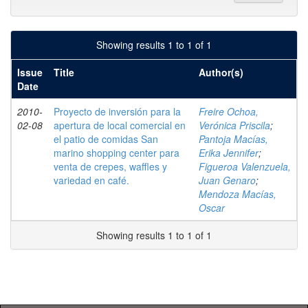
Showing results 1 to 1 of 1
Issue
Title
Author(s)
Date
2010-
Proyecto de inversión para la
Freire Ochoa,
02-08
apertura de local comercial en
Verónica Priscila
;
el patio de comidas San
Pantoja Macías,
marino shopping center para
Erika Jennifer
;
venta de crepes, waffles y
Figueroa Valenzuela,
variedad en café.
Juan Genaro
;
Mendoza Macías,
Oscar
Showing results 1 to 1 of 1