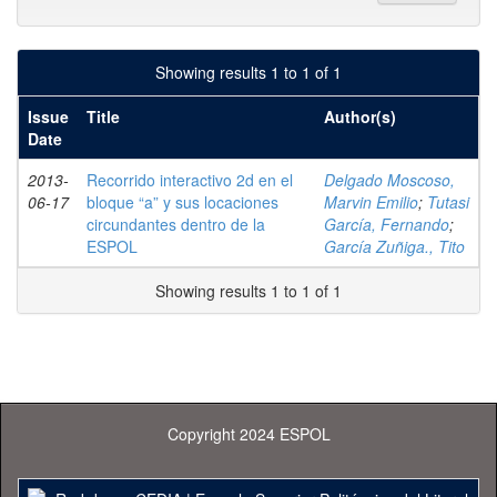
Showing results 1 to 1 of 1
Issue
Title
Author(s)
Date
2013-
Recorrido interactivo 2d en el
Delgado Moscoso,
06-17
bloque “a” y sus locaciones
Marvin Emilio
;
Tutasi
circundantes dentro de la
García, Fernando
;
ESPOL
García Zuñiga., Tito
Showing results 1 to 1 of 1
Copyright 2024 ESPOL