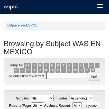
Skip
navigation
DSpace en ESPOL
Browsing by Subject WAS EN
MÉXICO
Jump to:
0-9
A
B
C
D
E
F
G
H
I
J
K
L
M
N
O
P
Q
R
S
T
U
V
W
X
Y
Z
or enter first few letters:
Sort by:
In order:
Results/Page
Authors/Record: