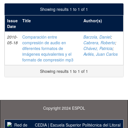
Showing results 1 to 1 of 1
Issue
Title
Author(s)
Date
2010-
Comparación entre
Barzola, Daniel
;
05-18
compresión de audio en
Cabrera, Roberto
;
diferentes formatos de
Chávez, Patricia
;
imágenes equivalentes y el
Avilés, Juan Carlos
formato de compresión mp3
Showing results 1 to 1 of 1
Copyright 2024 ESPOL
CEDIA
|
Escuela Superior Politécnica del Litoral