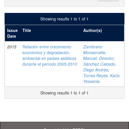
Showing results 1 to 1 of 1
Issue
Title
Author(s)
Date
2015
Relación entre crecimiento
Zambrano
económico y degradación
Monserratte,
ambiental en países asiáticos
Manuel, Director
;
durante el período 2005-2010
Sánchez Caicedo,
Diego Andrés
;
Torres Reyes, Karla
Yessenia
Showing results 1 to 1 of 1