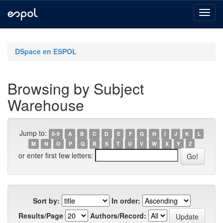
Skip
navigation
DSpace en ESPOL
Browsing by Subject
Warehouse
Jump to:
0-9
A
B
C
D
E
F
G
H
I
J
K
L
M
N
O
P
Q
R
S
T
U
V
W
X
Y
Z
or enter first few letters:
Sort by:
In order:
Results/Page
Authors/Record: