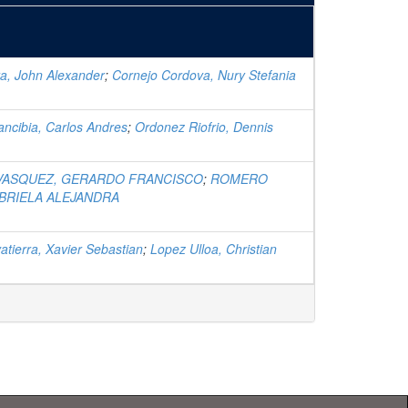
ra, John Alexander
;
Cornejo Cordova, Nury Stefania
ncibia, Carlos Andres
;
Ordonez Riofrio, Dennis
VASQUEZ, GERARDO FRANCISCO
;
ROMERO
BRIELA ALEJANDRA
atierra, Xavier Sebastian
;
Lopez Ulloa, Christian