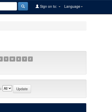
Sign on to:
Language
U
V
W
X
Y
Z
: