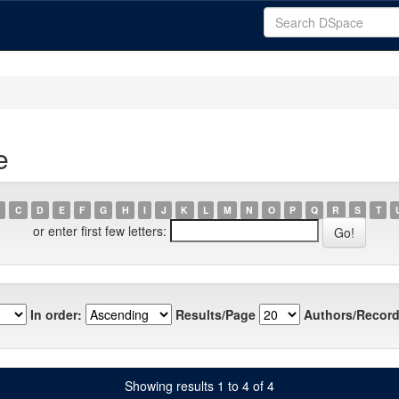
e
C
D
E
F
G
H
I
J
K
L
M
N
O
P
Q
R
S
T
or enter first few letters:
In order:
Results/Page
Authors/Record
Showing results 1 to 4 of 4