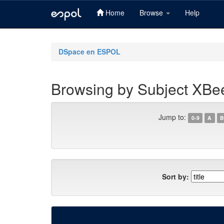
Home
Browse
Help
Skip
navigation
DSpace en ESPOL
Browsing by Subject XBe
Jump to:
0-9
A
B
Sort by: