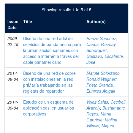
Showing results 1 to 5 of 5
Issue
Title
Author(s)
Date
2009-
Diseño de una red adsl de
Hanze Sanchez,
02-19
servicios de banda ancha para
Carlos
;
Pasmay
la urbanización samanes con
Bohorquez,
acceso a internet a través del
Gustavo
;
Escalante,
cable panamericano
Jose
2014-
Diseño de una red de cobre
Matute Solorzano,
06-04
con instalaciones en la red
Ronald Wagner
;
priMaría trabajando en las
Prieto Granda,
regletas de repartidor
Eunixes Abigail
2014-
Estudio de un esquema de
Velez Salas, Cecibell
06-04
aplicación xdsl en usuaríos
Aracely
;
Bustamante
corporativos
Reyes, Maria
Gabriela
;
Molina
Villavis, Miguel